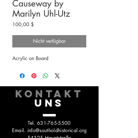
Causeway by
Marilyn Uhl-Utz
Preis
100,00 $
Nicht verfügbar
Acrylic on Board
KONTAKT
UNS
Tel.
631-765-5500
Email.
info@southoldhistorical.org
54325 Hauptstraße