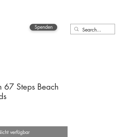
Spenden
More
m 67 Steps Beach
ds
icht verfügbar