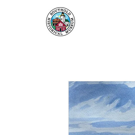
Heim
Um
Sammlu