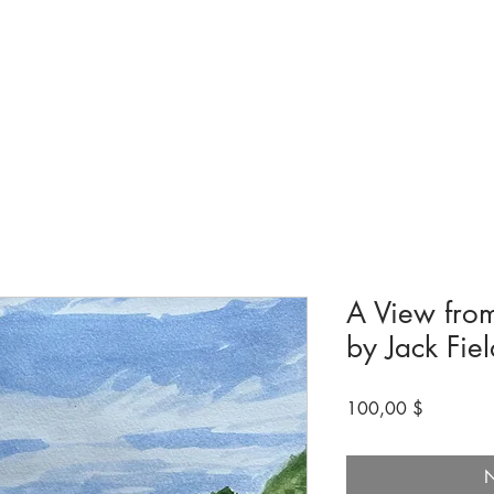
ngen & Ausstellungen
Besuchen
Bevorstehende
Machen Sie mit
A View fro
by Jack Fiel
Preis
100,00 $
N