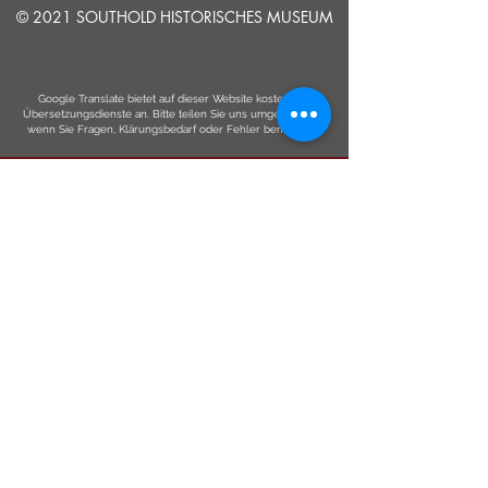
© 2021 SOUTHOLD HISTORISCHES MUSEUM
Google Translate bietet auf dieser Website kostenlose
Übersetzungsdienste an. Bitte teilen Sie uns umgehend mit,
wenn Sie Fragen, Klärungsbedarf oder Fehler bemerken.
ERZÄHLEN
UNS
Einreichen