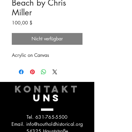
Beach by Chris
Miller
Preis
100,00 $
Nicht verfügbar
Acrylic on Canvas
KONTAKT
UNS
Tel.
631-765-5500
Email.
info@southoldhistorical.org
54325 Hauptstraße