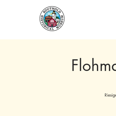
Heim
Um
Sammlu
Flohm
Riesig