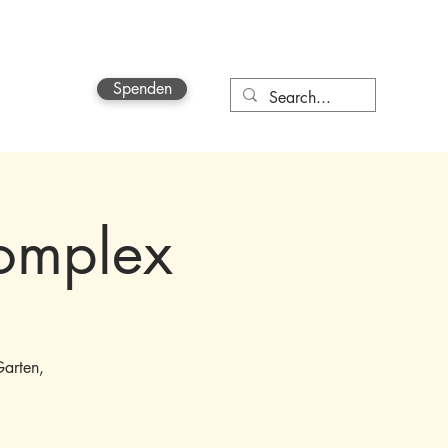
Spenden
More
omplex
Garten,