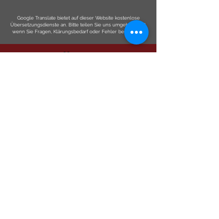
Google Translate bietet auf dieser Website kostenlose
Übersetzungsdienste an. Bitte teilen Sie uns umgehend mit,
wenn Sie Fragen, Klärungsbedarf oder Fehler bemerken.
ERZÄHLEN
UNS
Einreichen