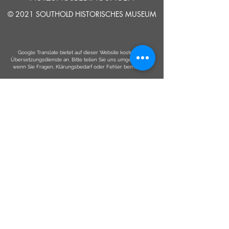
© 2021 SOUTHOLD HISTORISCHES MUSEUM
Google Translate bietet auf dieser Website kostenlose
Übersetzungsdienste an. Bitte teilen Sie uns umgehend mit,
wenn Sie Fragen, Klärungsbedarf oder Fehler bemerken.
ERZÄHLEN
UNS
Einreichen