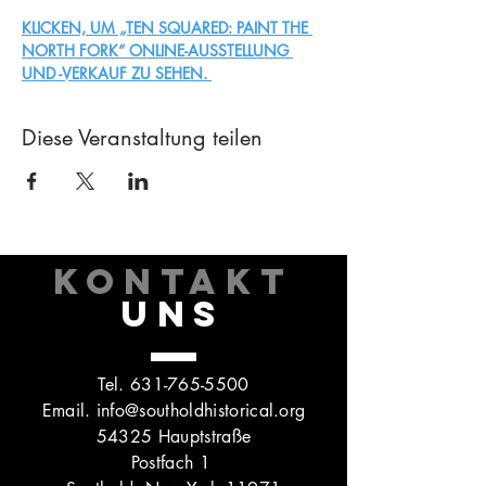
KLICKEN, UM „TEN SQUARED: PAINT THE 
NORTH FORK“ ONLINE-AUSSTELLUNG 
UND -VERKAUF ZU SEHEN. 
Diese Veranstaltung teilen
KONTAKT
UNS
Tel.
631-765-5500
Email.
info@southoldhistorical.org
54325 Hauptstraße
Postfach 1