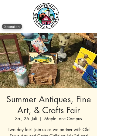
Spenden
Summer Antiques, Fine
Art, & Crafts Fair
Sa., 26. Juli
  |  
Maple Lane Campus
Two day fair! Join us as we partner with Old
Town Arts and Crafts Guild on July 26 and