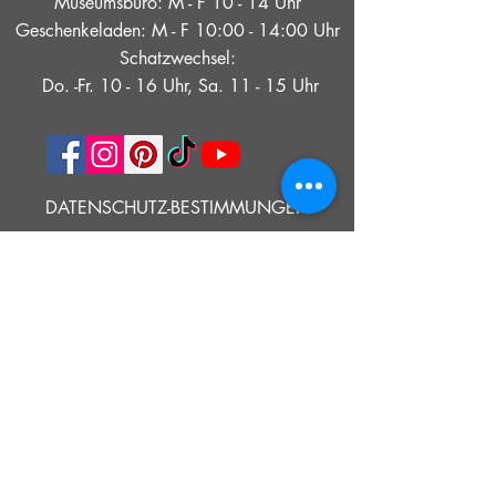
Museumsbüro: M - F 10 - 14 Uhr
Geschenkeladen: M - F 10:00 - 14:00 Uhr
Schatzwechsel:
Do. -Fr. 10 - 16 Uhr, Sa. 11 - 15 Uhr
DATENSCHUTZ-BESTIMMUNGEN
ERKLÄRUNG ZUR ZUGÄNGLICHKEIT
NUTZUNGSBEDINGUNGEN
© 2021 SOUTHOLD HISTORISCHES MUSEUM
Google Translate bietet auf dieser Website kostenlose
Übersetzungsdienste an. Bitte teilen Sie uns umgehend mit,
wenn Sie Fragen, Klärungsbedarf oder Fehler bemerken.
ERZÄHLEN