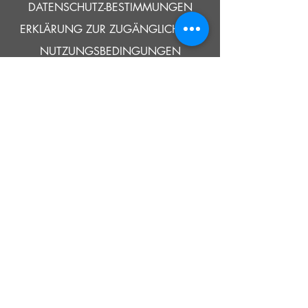
DATENSCHUTZ-BESTIMMUNGEN
ERKLÄRUNG ZUR ZUGÄNGLICHKEIT
NUTZUNGSBEDINGUNGEN
© 2021 SOUTHOLD HISTORISCHES MUSEUM
Google Translate bietet auf dieser Website kostenlose
Übersetzungsdienste an. Bitte teilen Sie uns umgehend mit,
wenn Sie Fragen, Klärungsbedarf oder Fehler bemerken.
ERZÄHLEN
UNS