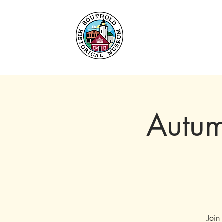
Heim
Um
Sammlu
Autum
Join