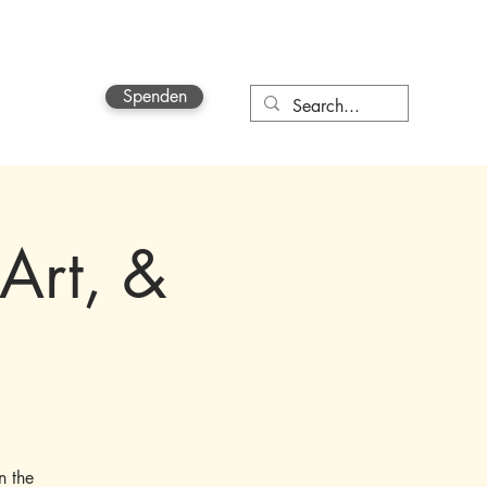
Spenden
More
Art, &
n the