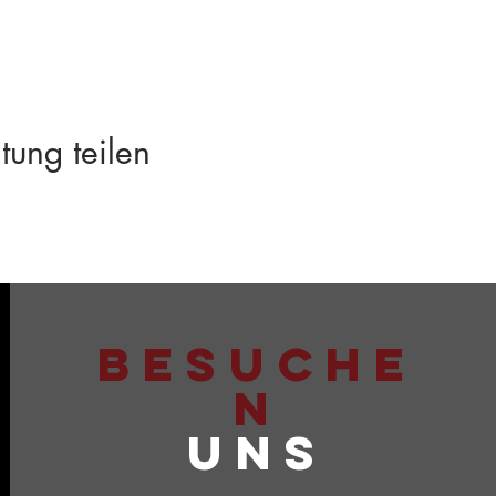
tung teilen
BESUCHE
N
UNS