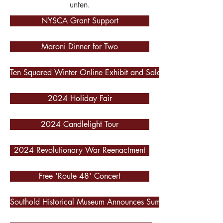
unten.
NYSCA Grant Support
Maroni Dinner for Two
Ten Squared Winter Online Exhibit and Sale
2024 Holiday Fair
2024 Candlelight Tour
2024 Revolutionary War Reenactment
Free 'Route 48' Concert
Southold Historical Museum Announces Summer Exhibits