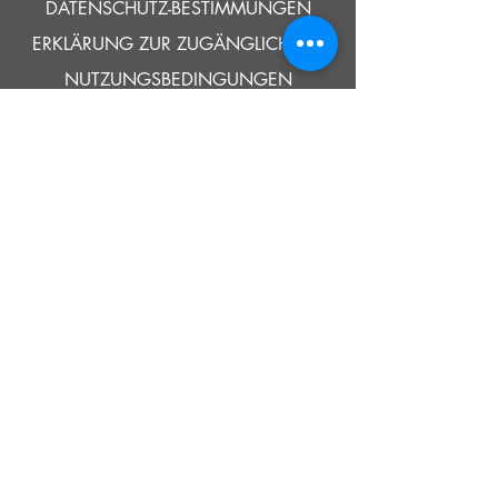
DATENSCHUTZ-BESTIMMUNGEN
ERKLÄRUNG ZUR ZUGÄNGLICHKEIT
NUTZUNGSBEDINGUNGEN
© 2021 SOUTHOLD HISTORISCHES MUSEUM
Google Translate bietet auf dieser Website kostenlose
Übersetzungsdienste an. Bitte teilen Sie uns umgehend mit,
wenn Sie Fragen, Klärungsbedarf oder Fehler bemerken.
ERZÄHLEN
UNS